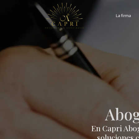
La firma
Abog
En Capri Abog
soluciones c