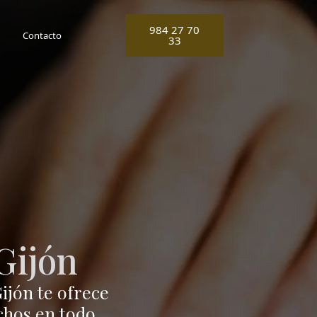
984 27 70
Contacto
33
Gijón
ijón te ofrece
echos en todo