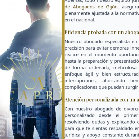
Además, todo nuestro equipo jurí
de Abogados de Gijón
, asegur
plenamente ajustada a la normativ
en el nacional.
Eficiencia probada con un abogad
Nuestro abogado especialista en 
precisión para evitar demoras inne
realice en el momento oportuno
hasta la preparación y presentació
de forma ordenada, meticulosa 
enfoque ágil y bien estructura
interrupciones, ahorrando ti
complicaciones que puedan surgir p
Atención personalizada con un a
Con nuestro abogado de divorci
personalizado desde el prime
resolviendo dudas y explicando 
para que te sientas respaldado e
jurídica y apoyo constante duran