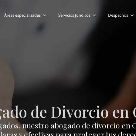
Áreas especializadas
Servicios Jurídicos
Despachos
ado de Divorcio en 
ados, nuestro abogado de divorcio en G
laras y efectivas para proteger tus der