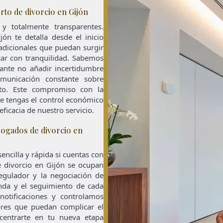
to de divorcio en Gijón
y totalmente transparentes.
ón te detalla desde el inicio
 adicionales que puedan surgir
car con tranquilidad. Sabemos
nte no añadir incertidumbre
unicación constante sobre
sto. Este compromiso con la
re tengas el control económico
ficacia de nuestro servicio.
bogados de divorcio en
encilla y rápida si cuentas con
 divorcio en Gijón se ocupan
egulador y la negociación de
nda y el seguimiento de cada
notificaciones y controlamos
rores que puedan complicar el
centrarte en tu nueva etapa