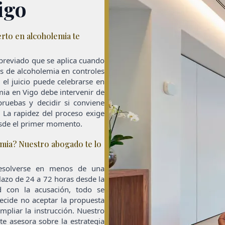
igo
rto en alcoholemia te
breviado que se aplica cuando
os de alcoholemia en controles
y el juicio puede celebrarse en
ia en Vigo debe intervenir de
pruebas y decidir si conviene
 La rapidez del proceso exige
esde el primer momento.
emia? Nuestro abogado te lo
resolverse en menos de una
azo de 24 a 72 horas desde la
ad con la acusación, todo se
ecide no aceptar la propuesta
ampliar la instrucción. Nuestro
te asesora sobre la estrategia