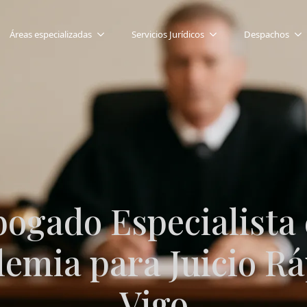
Áreas especializadas
Servicios Jurídicos
Despachos
ogado Especialista
lemia para Juicio Rá
Vigo