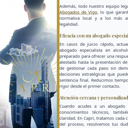
Además, todo nuestro equipo lega
Abogados de Vigo
, lo que garan
normativa local y a los más al
legalidad.
Eficacia con un abogado especial
En casos de juicio rápido, actua
abogado especialista en alcoho
preparado para ofrecer una respues
atestado hasta la presentación d
de gestionar cada paso sin demo
decisiones estratégicas que pued
sentencia final. Reducimos tiemp
rigor desde el primer contacto.
Atención cercana y personaliza
Cuando acudes a un abogado a
conocimientos técnicos, tambi
claridad. En Capri, tratamos cada
del proceso, resolvemos tus dud