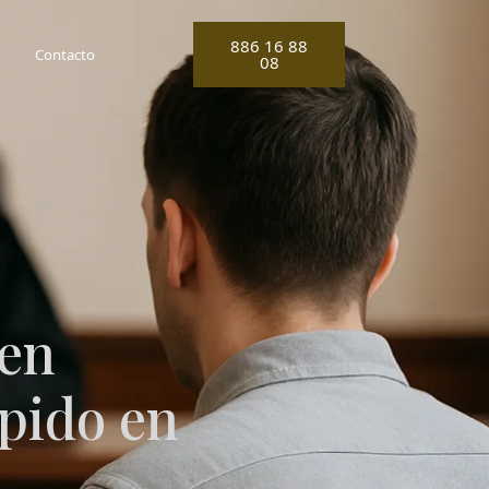
886 16 88
Contacto
08
 en
pido en