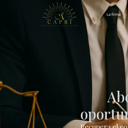
La firma
Abo
oportu
Recupera el co