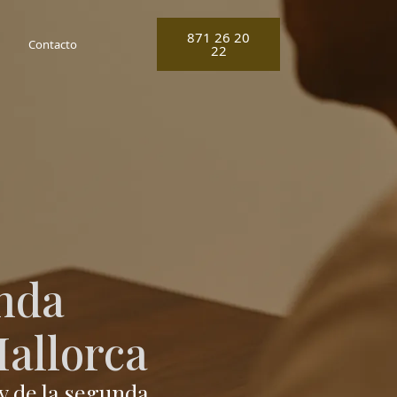
871 26 20
Contacto
22
unda
allorca
y de la segunda