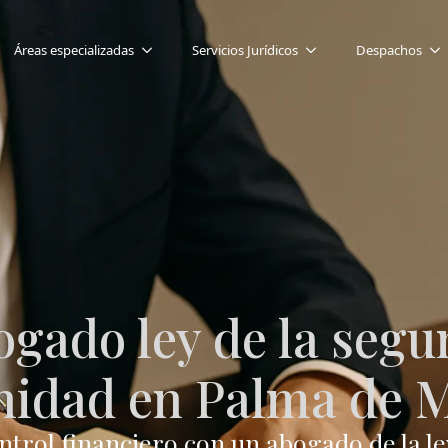
Áreas especializadas
Servicios Jurídicos
Despachos
gado ley de la seg
nidad en Palma de M
ntrol financiero con un abogado de la le