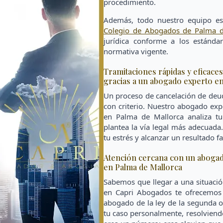
procedimiento.
Además, todo nuestro equipo es
Colegio de Abogados de Palma d
jurídica conforme a los estándar
normativa vigente.
Tramitaciones rápidas y eficace
gracias a un abogado experto e
Un proceso de cancelación de deud
con criterio. Nuestro abogado exp
en Palma de Mallorca analiza t
plantea la vía legal más adecuada
tu estrés y alcanzar un resultado f
Atención cercana con un abogado
en Palma de Mallorca
Sabemos que llegar a una situació
en Capri Abogados te ofrecemos 
abogado de la ley de la segunda 
tu caso personalmente, resolviend