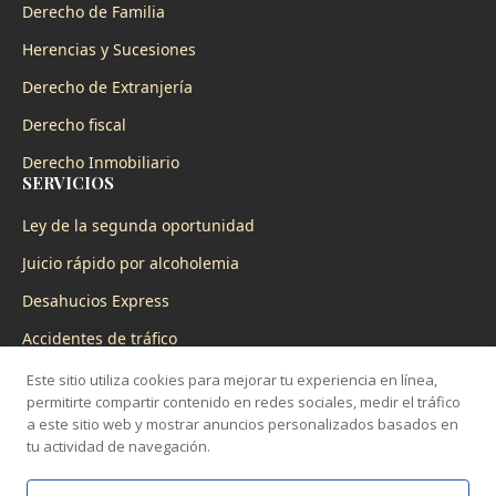
Derecho de Familia
Herencias y Sucesiones
Derecho de Extranjería
Derecho fiscal
Derecho Inmobiliario
SERVICIOS
Ley de la segunda oportunidad
Juicio rápido por alcoholemia
Desahucios Express
Accidentes de tráfico
Servicio 24 horas
Este sitio utiliza cookies para mejorar tu experiencia en línea,
permitirte compartir contenido en redes sociales, medir el tráfico
a este sitio web y mostrar anuncios personalizados basados en
tu actividad de navegación.