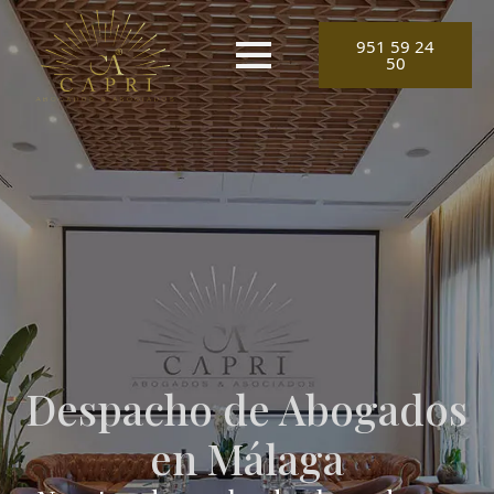
951 59 24
50
Despacho de Abogados
en Málaga